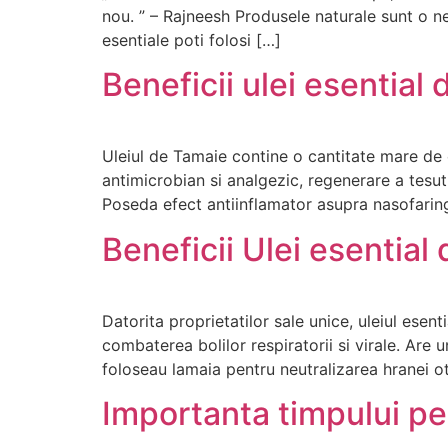
nou. ” – Rajneesh Produsele naturale sunt o nec
esentiale poti folosi […]
Beneficii ulei esential
Uleiul de Tamaie contine o cantitate mare de c
antimicrobian si analgezic, regenerare a tesutu
Poseda efect antiinflamator asupra nasofaringe
Beneficii Ulei esentia
Datorita proprietatilor sale unice, uleiul esent
combaterea bolilor respiratorii si virale. Are 
foloseau lamaia pentru neutralizarea hranei otr
Importanta timpului pe