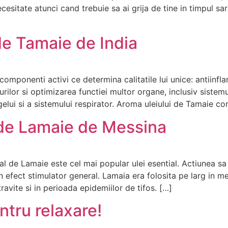
esitate atunci cand trebuie sa ai grija de tine in timpul sarci
 de Tamaie de India
omponenti activi ce determina calitatile lui unice: antiinfla
rilor si optimizarea functiei multor organe, inclusiv sistemu
lui si a sistemului respirator. Aroma uleiului de Tamaie con
l de Lamaie de Messina
ial de Lamaie este cel mai popular ulei esential. Actiunea sa 
un efect stimulator general. Lamaia era folosita pe larg in me
avite si in perioada epidemiilor de tifos. […]
ntru relaxare!