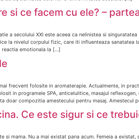
e si ce facem cu ele? – partea
latie a secolului XXI este aceea ca nelinistea si singuratatea 
ce la nivelul corpului fizic, care iti influenteaza sanatatea 
bi reactia emotionala la […]
le
i frecvent folosite in aromaterapie. Actualmente, in pract
losit in programele SPA, anticelulitice, masajul reflexogen, 
rita doar compozitia amestecului pentru masaj. Amestecul 
cina. Ce este sigur si ce trebui
aste si mama. Nu a mai existat pana acum. Femeia a existat