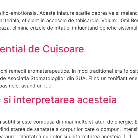
 psiho-emotionala. Acesta inlatura starile depresive si mela
arteriala, eficient in accesele de tahicardie. Volum: 10ml Be
eaza, elimina crizele de iritatie, influentand benefic sistemu
sential de Cuisoare
echi remedii aromaterapeutice. In mod traditional era folosit
at de Asociatia Stomatologilor din SUA. Fiind un tonifiant en
 spasmele, avand un […]
si interpretarea acesteia
an subtil si este compusa din mai multe straturi de energie.
riind starea de sanatate a corpurilor care o compun. Intensi
a aurei, claritatea culorilor si uniformitatea acesteia. […]