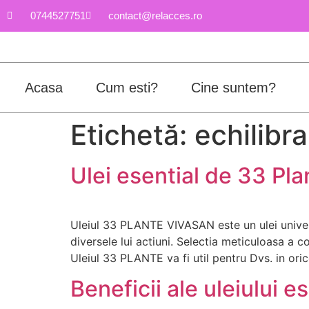
0744527751
contact@relacces.ro
Acasa
Cum esti?
Cine suntem?
Etichetă:
echilibra
Ulei esential de 33 Pla
Uleiul 33 PLANTE VIVASAN este un ulei universa
diversele lui actiuni. Selectia meticuloasa a c
Uleiul 33 PLANTE va fi util pentru Dvs. in ori
Beneficii ale uleiului e