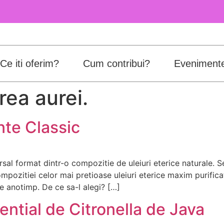
Ce iti oferim?
Cum contribui?
Eveniment
rea aurei.
nte Classic
l format dintr-o compozitie de uleiuri eterice naturale. Sec
ompozitiei celor mai pretioase uleiuri eterice maxim purific
ce anotimp. De ce sa-l alegi? […]
sential de Citronella de Java