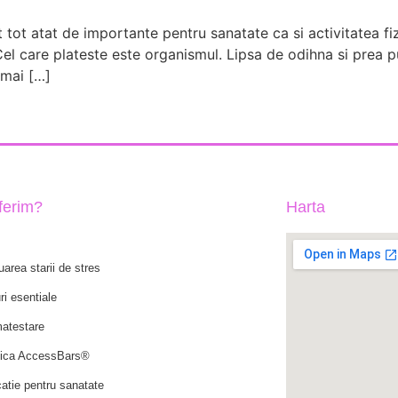
t tot atat de importante pentru sanatate ca si activitatea fi
l care plateste este organismul. Lipsa de odihna si prea put
, mai […]
oferim?
Harta
uarea starii de stres
ri esentiale
atestare
ica AccessBars®
atie pentru sanatate