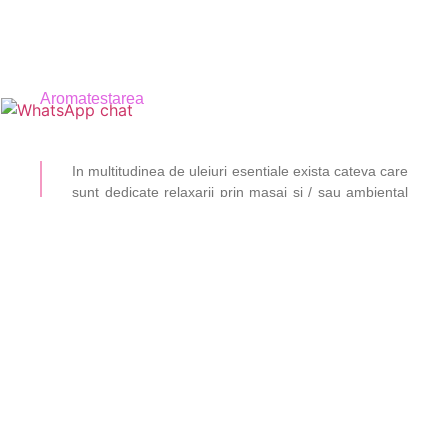
Aromatestarea
In multitudinea de uleiuri esentiale exista cateva care
sunt dedicate relaxarii prin masaj si / sau ambiental
precum lavanda, portocala sau ylang-ylang. Dar
daca, de exemplu, pancreasul tau este disfunctional,
atunci chiar daca vei accepta aroma (avand poate
convingerea ca portocala miroase frumos), este
posibil ca organismul tau sa respinga acest ulei si sa
ai ulterior un disconfort general. La fel daca ceva din
viata ta “te sugruma” emotional si/sau energetic,
poate vei accepta lavanda caci stii cu mintea
constienta ca “lavanda miroase bine si relaxeaza”,
dar corpul tau se va simti ca atunci cand “invarti
cutitul in rana”.