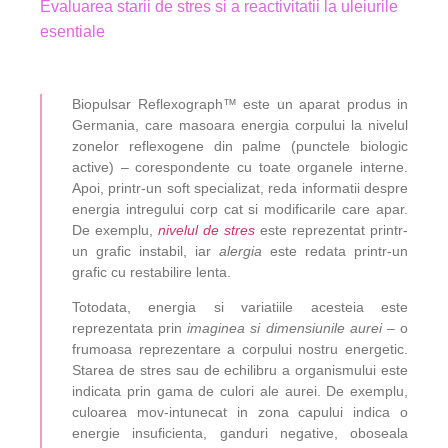
Evaluarea starii de stres si a reactivitatii la uleiurile
esentiale
Biopulsar Reflexograph™
este un aparat produs in
Germania, care masoara energia corpului la nivelul
zonelor reflexogene din palme (punctele biologic
active) – corespondente cu toate organele interne.
Apoi, printr-un soft specializat, reda informatii despre
energia intregului corp cat si modificarile care apar.
De exemplu,
nivelul de stres
este reprezentat printr-
un grafic instabil, iar
alergia
este redata printr-un
grafic cu restabilire lenta.
Totodata, energia si variatiile acesteia este
reprezentata prin
imaginea si dimensiunile aurei
– o
frumoasa reprezentare a corpului nostru energetic.
Starea de stres sau de echilibru a organismului este
indicata prin gama de culori ale aurei. De exemplu,
culoarea mov-intunecat in zona capului indica o
energie insuficienta, ganduri negative, oboseala