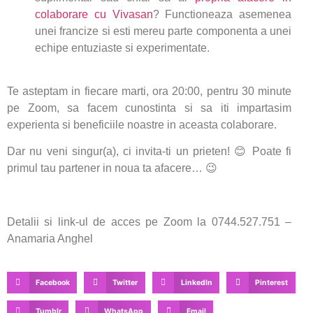
colaborare cu Vivasan
? Functioneaza asemenea
unei francize si esti mereu parte componenta a unei
echipe entuziaste si experimentate.
Te asteptam in fiecare marti, ora 20:00, pentru 30 minute
pe Zoom, sa facem cunostinta si sa iti impartasim
experienta si beneficiile noastre in aceasta colaborare.
Dar nu veni singur(a), ci invita-ti un prieten! 😊 Poate fi
primul tau partener in noua ta afacere… 😉
Detalii si link-ul de acces pe Zoom la 0744.527.751 –
Anamaria Anghel
Facebook
Twitter
LinkedIn
Pinterest
Tumblr
WhatsApp
Email