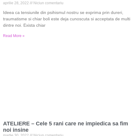
aprilie 28, 2022
Niciun comentariu
Ideea ca tensiunile din psihismul nostru se exprima prin dureri,
traumatisme si chiar boli este deja cunoscuta si acceptata de multi
dintre noi. Exista chiar
Read More »
ATELIERE – Cele 5 rani care ne impiedica sa fim
noi insine
martie 30, 2022
Niciun comentariu