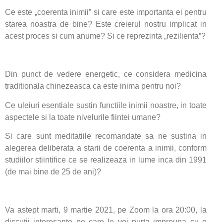
Ce este „coerenta inimii” si care este importanta ei pentru
starea noastra de bine? Este creierul nostru implicat in
acest proces si cum anume? Si ce reprezinta „rezilienta”?
Din punct de vedere energetic, ce considera medicina
traditionala chinezeasca ca este inima pentru noi?
Ce uleiuri esentiale sustin functiile inimii noastre, in toate
aspectele si la toate nivelurile fiintei umane?
Si care sunt meditatiile recomandate sa ne sustina in
alegerea deliberata a starii de coerenta a inimii, conform
studiilor stiintifice ce se realizeaza in lume inca din 1991
(de mai bine de 25 de ani)?
Va astept marti, 9 martie 2021, pe Zoom la ora 20:00, la
discutii interesante pe care le voi purta impreuna cu o