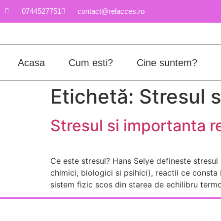
0744527751
contact@relacces.ro
Acasa
Cum esti?
Cine suntem?
Etichetă:
Stresul s
Stresul si importanta re
Ce este stresul? Hans Selye defineste stresul 
chimici, biologici si psihici), reactii ce cons
sistem fizic scos din starea de echilibru termo