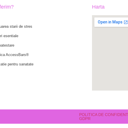
oferim?
Harta
uarea starii de stres
ri esentiale
atestare
ica AccessBars®
atie pentru sanatate
POLITICA DE CONFIDENT
GDPR