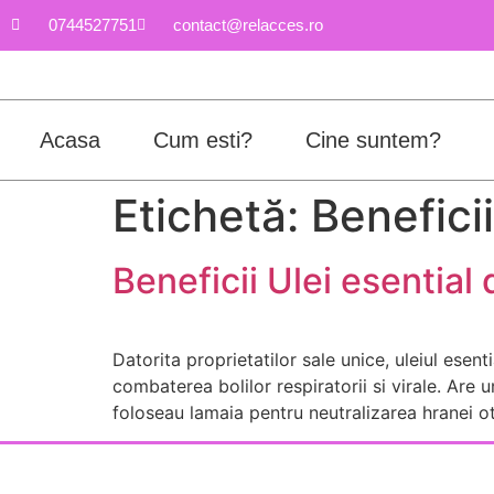
0744527751
contact@relacces.ro
Acasa
Cum esti?
Cine suntem?
Etichetă:
Benefici
Beneficii Ulei esentia
Datorita proprietatilor sale unice, uleiul esent
combaterea bolilor respiratorii si virale. Are 
foloseau lamaia pentru neutralizarea hranei otr