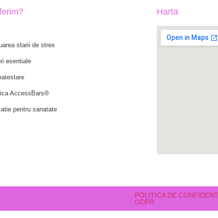
oferim?
Harta
uarea starii de stres
ri esentiale
atestare
ica AccessBars®
atie pentru sanatate
POLITICA DE CONFIDENT
GDPR